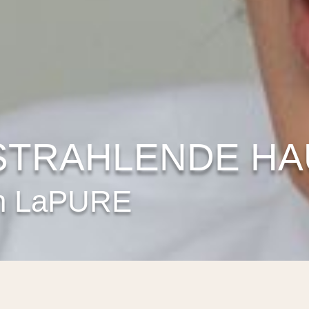
STRAHLENDE H
on LaPURE